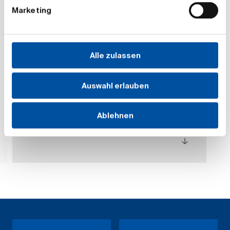
Marketing
Maximum interest rate
press release
04/29/2024 | News
Deutsche Aktuarvereinigung
Alle zulassen
begrüßt Ministeriumsvorstoß zum
Höchstrechnungszins 2025
Auswahl erlauben
Die Deutsche Aktuarvereinigung e.V. (DAV) hat
Ende November 2023 eine Empfehlung für eine
Anpassung des Höchstrechnungszinses in
Ablehnen
der…