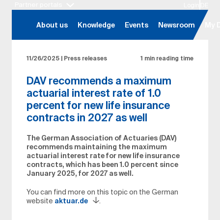
Partner portals
Login
DE
Skip to main content
About us
Knowledge
Events
Newsroom
My 
11/26/2025
|
Press releases
1 min reading time
DAV recommends a maximum
actuarial interest rate of 1.0
percent for new life insurance
contracts in 2027 as well
The German Association of Actuaries (DAV)
recommends maintaining the maximum
actuarial interest rate for new life insurance
contracts, which has been 1.0 percent since
January 2025, for 2027 as well.
You can find more on this topic on the German
website
aktuar.de
.