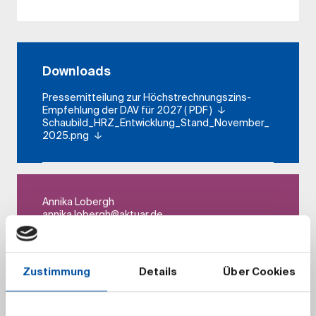
Downloads
Pressemitteilung zur Höchstrechnungszins-
Empfehlung der DAV für 2027 ( PDF )
Schaubild_HRZ_Entwicklung_Stand_November_
2025.png
Annika Lobergh
annika.lobergh​@aktuar.de
+49 (0) 221 912 554-231
Zustimmung
Details
Über Cookies