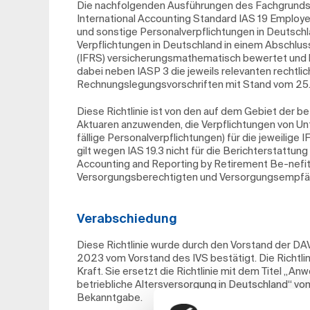
Die nachfolgenden Ausführungen des Fachgrundsa
International Accounting Standard IAS 19 Employe
und sonstige Personalverpflichtungen in Deutschla
Verpflichtungen in Deutschland in einem Abschluss
(IFRS) versicherungsmathematisch bewertet und b
dabei neben IASP 3 die jeweils relevanten recht
Rechnungslegungsvorschriften mit Stand vom 25
Diese Richtlinie ist von den auf dem Gebiet der b
Aktuaren anzuwenden, die Verpflichtungen von Un
fällige Personalverpflichtungen) für die jeweilig
gilt wegen IAS 19.3 nicht für die Berichterstattu
Accounting and Reporting by Retirement Be-nefit
Versorgungsberechtigten und Versorgungsempfä
Verabschiedung
Diese Richtlinie wurde durch den Vorstand der DA
2023 vom Vorstand des IVS bestätigt. Die Richtlin
Kraft. Sie ersetzt die Richtlinie mit dem Titel „A
betriebliche Altersversorgung in Deutschland“ 
Bekanntgabe.