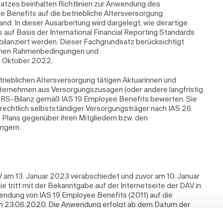
tzes beinhalten Richtlinien zur Anwendung des
e Benefits auf die betriebliche Altersversorgung
nd. In dieser Ausarbeitung wird dargelegt, wie derartige
 auf Basis der International Financial Reporting Standards
ilanziert werden. Dieser Fachgrundsatz berücksichtigt
lichen Rahmenbedingungen und
. Oktober 2022.
etrieblichen Altersversorgung tätigen Aktuarinnen und
ternehmen aus Versorgungszusagen (oder andere langfristig
e IFRS-Bilanz gemäß IAS 19 Employee Benefits bewerten. Sie
ng rechtlich selbstständiger Versorgungsträger nach IAS 26
 Plans gegenüber ihren Mitgliedern bzw. den
ngern.
V am 13. Januar 2023 verabschiedet und zuvor am 10. Januar
ie tritt mit der Bekanntgabe auf der Internetseite der DAV in
nwendung von IAS 19 Employee Benefits (2011) auf die
vom 23.06.2020. Die Anwendung erfolgt ab dem Datum der