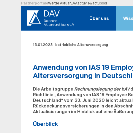
Partnerportale
Werde Aktuar
EAA
actuview
actupool
Hauptregion der Seite anspringen
Über uns
Wis
13.01.2023
|
betriebliche Altersversorgung
Anwendung von IAS 19 Employe
Altersversorgung in Deutsch
Die Arbeitsgruppe
Rechnungslegung der bAV
d
Richtlinie „Anwendung von IAS 19 Employee Ben
Deutschland“ vom 23. Juni 2020 leicht aktua
Rückdeckungsversicherungen in den Abschnitt
Aktualisierungen im Hinblick auf eine Äußerun
Überblick