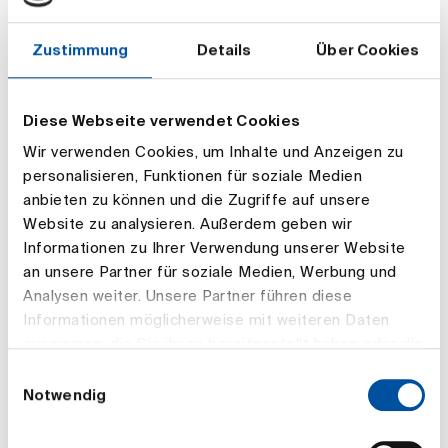
Zustimmung
Details
Über Cookies
IT-Koordination und
Anwendungsbetreuung
Diese Webseite verwendet Cookies
Wir verwenden Cookies, um Inhalte und Anzeigen zu
personalisieren, Funktionen für soziale Medien
Teamleitung Controlling und
anbieten zu können und die Zugriffe auf unsere
Rechnungswesen
Website zu analysieren. Außerdem geben wir
Informationen zu Ihrer Verwendung unserer Website
an unsere Partner für soziale Medien, Werbung und
Analysen weiter. Unsere Partner führen diese
Controlling und Rechnungswesen
Informationen möglicherweise mit weiteren Daten
zusammen, die Sie ihnen bereitgestellt haben oder die
sie im Rahmen Ihrer Nutzung der Dienste gesammelt
Einwilligungsauswahl
haben.
Notwendig
Aktuarielle Facharbeit und
berufsständische Grundlagen