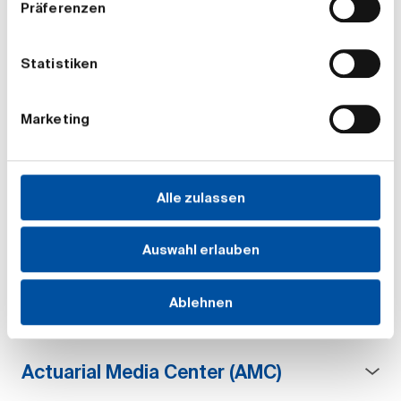
Präferenzen
Teamleitung Kommunikation und
Statistiken
Marketing
Marketing
Kommunikation und Marketing
Alle zulassen
Auswahl erlauben
Teamleitung Hybride Kongresse und
Sonderprojekte
Ablehnen
Actuarial Media Center (AMC)