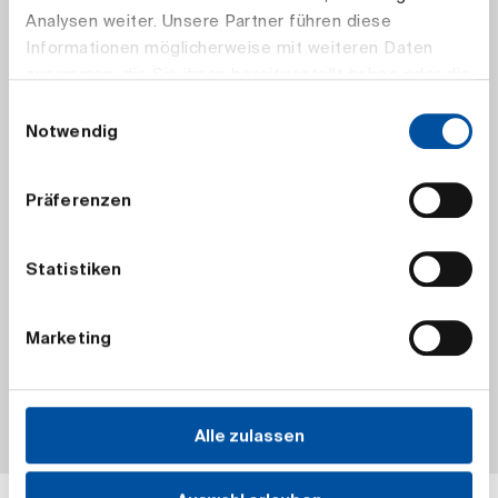
Analysen weiter. Unsere Partner führen diese
Informationen möglicherweise mit weiteren Daten
zusammen, die Sie ihnen bereitgestellt haben oder die
sie im Rahmen Ihrer Nutzung der Dienste gesammelt
Einwilligungsauswahl
haben.
Notwendig
Präferenzen
Statistiken
Marketing
Alle zulassen