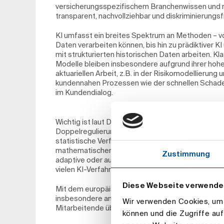
versicherungsspezifischem Branchenwissen und re
transparent, nachvollziehbar und diskriminierungsf
KI umfasst ein breites Spektrum an Methoden – vo
Daten verarbeiten können, bis hin zu prädiktiver K
mit strukturierten historischen Daten arbeiten. Kl
Modelle bleiben insbesondere aufgrund ihrer hohe
aktuariellen Arbeit, z.B. in der Risikomodellierung u
kundennahen Prozessen wie der schnellen Schad
im Kundendialog.
Wichtig ist laut DAV eine klare Abgrenzung zwisch
Doppelregulierung zu verhindern und Innovationen z
statistische Verfahren nicht unter die KI-Definiti
mathematischen Regeln, liefern bei gleichen Eing
Zustimmung
adaptive oder autonome Entscheidungsmechanisme
vielen KI-Verfahren transparenter, sodass Ergebni
Diese Webseite verwende
Mit dem europäischen „AI Act“ gelten seit 2025 
insbesondere an Qualifikation und Governance. Un
Wir verwenden Cookies, um I
Mitarbeitende über ausreichende Kompetenzen i
können und die Zugriffe au