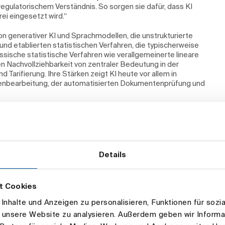
gulatorischem Verständnis. So sorgen sie dafür, dass KI
rei eingesetzt wird.“
n generativer KI und Sprachmodellen, die unstrukturierte
I und etablierten statistischen Verfahren, die typischerweise
assische statistische Verfahren wie verallgemeinerte lineare
n Nachvollziehbarkeit von zentraler Bedeutung in der
nd Tarifierung. Ihre Stärken zeigt KI heute vor allem in
enbearbeitung, der automatisierten Dokumentenprüfung und
en Statistik und KI, um Unsicherheiten zu vermeiden,
u fördern. Die DAV spricht sich dafür aus, dass etablierte
on fallen sollten. Diese basieren auf fest vorgegebenen
aben reproduzierbare Ergebnisse und verfügen nicht über
Details
n. Zudem sind ihre Modelle und Parameter im Vergleich zu
sse leichter überprüft und erklärt werden können.
t Cookies
verbindliche Anforderungen an den Einsatz von KI-Systemen,
ternehmen müssen laut Artikel 4 sicherstellen, dass
nhalte und Anzeigen zu personalisieren, Funktionen für sozi
m Umgang mit KI verfügen.
f unsere Website zu analysieren. Außerdem geben wir Inform