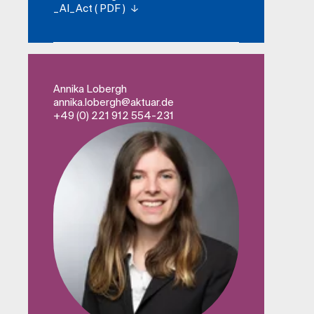
_AI_Act ( PDF )
Annika Lobergh
annika.lobergh​@aktuar.de
+49 (0) 221 912 554-231