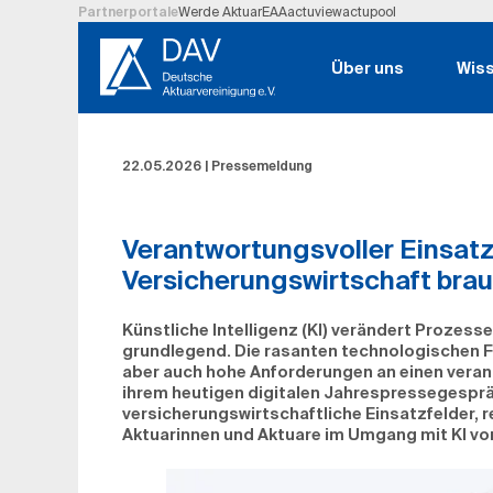
Partnerportale
Werde Aktuar
EAA
actuview
actupool
Hauptregion der Seite anspringen
Über uns
Wis
22.05.2026
|
Pressemeldung
Verantwortungsvoller Einsatz 
Versicherungswirtschaft bra
Künstliche Intelligenz (KI) verändert Prozess
grundlegend. Die rasanten technologischen F
aber auch hohe Anforderungen an einen verant
ihrem heutigen digitalen Jahrespressegespräc
versicherungswirtschaftliche Einsatzfelder, 
Aktuarinnen und Aktuare im Umgang mit KI vo