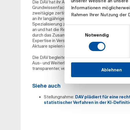
unserer Website an unsere 
Die DAV hat ihr Aus- und Weiterbildungsangebot
Grundwissenfach „Data Science und Künstliche In
Informationen möglicherwei
zweitägige zertifizierte Weiterbildung für beste
Rahmen Ihrer Nutzung der 
an ihr langjähriges Engagement im Bereich KI an: B
Spezialisierung zum „Certified Actuarial Data Sci
Einwilligungsauswahl
an und hat die Relevanz dieses Zukunftsfeldes frü
Notwendig
durch das Zusammenspiel von Daten- und Meth
Expertise in Versicherungstechnik und Regulatori
Aktuare spielen dabei eine Schlüsselrolle.“
Die DAV begleitet die Entwicklung und Nutzung von K
Aus- und Weiterbildung sowie den intensiven Austa
transparenter, verlässlicher und verantwortungsvol
Ablehnen
Siehe auch
Stellungnahme:
DAV plädiert für eine rec
statistischer Verfahren in der KI-Definiti