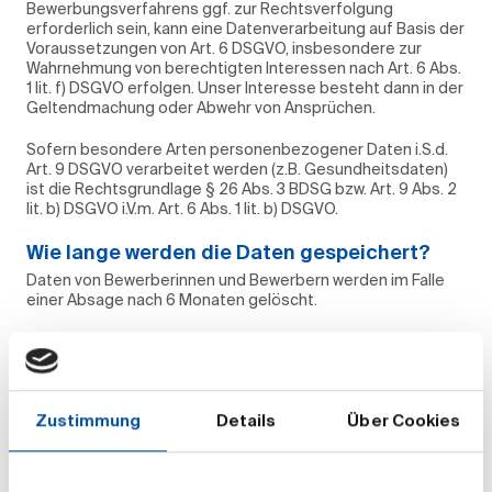
Bewerbungsverfahrens ggf. zur Rechtsverfolgung
erforderlich sein, kann eine Datenverarbeitung auf Basis der
Voraussetzungen von Art. 6 DSGVO, insbesondere zur
Wahrnehmung von berechtigten Interessen nach Art. 6 Abs.
1 lit. f) DSGVO erfolgen. Unser Interesse besteht dann in der
Geltendmachung oder Abwehr von Ansprüchen.
Sofern besondere Arten personenbezogener Daten i.S.d.
Art. 9 DSGVO verarbeitet werden (z.B. Gesundheitsdaten)
ist die Rechtsgrundlage § 26 Abs. 3 BDSG bzw. Art. 9 Abs. 2
lit. b) DSGVO i.V.m. Art. 6 Abs. 1 lit. b) DSGVO.
Wie lange werden die Daten gespeichert?
Daten von Bewerberinnen und Bewerbern werden im Falle
einer Absage nach 6 Monaten gelöscht.
Für den Fall, dass Sie einer weiteren Speicherung Ihrer
personenbezogenen Daten zugestimmt haben, werden wir
Ihre Daten in unseren Bewerber-Pool übernehmen. Dort
werden die Daten nach Ablauf von zwei Jahren gelöscht.
Zustimmung
Details
Über Cookies
Sollten Sie im Rahmen des Bewerbungsverfahrens den
Zuschlag für eine Stelle erhalten haben, werden die Daten
aus dem Bewerberdatensystem in unser