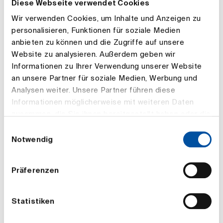
Diese Webseite verwendet Cookies
Personalinformationssystem überführt.
Wir verwenden Cookies, um Inhalte und Anzeigen zu
An welche Empfänger werden die Daten
personalisieren, Funktionen für soziale Medien
weitergegeben?
anbieten zu können und die Zugriffe auf unsere
Ihre Bewerberdaten werden nach Eingang Ihrer Bewerbung
Website zu analysieren. Außerdem geben wir
von der Personalabteilung gesichtet. Geeignete
Bewerbungen werden dann intern an die
Informationen zu Ihrer Verwendung unserer Website
Abteilungsverantwortlichen für die jeweils offene Position
an unsere Partner für soziale Medien, Werbung und
weitergeleitet. Dann wird der weitere Ablauf abgestimmt.
Analysen weiter. Unsere Partner führen diese
Im Unternehmen haben grundsätzlich nur die Personen
Zugriff auf Ihre Daten, die dies für den ordnungsgemäßen
Informationen möglicherweise mit weiteren Daten
Ablauf unseres Bewerbungsverfahrens benötigen.
zusammen, die Sie ihnen bereitgestellt haben oder die
sie im Rahmen Ihrer Nutzung der Dienste gesammelt
Wo werden Ihre Daten verarbeitet?
Einwilligungsauswahl
haben.
Notwendig
Ihre Daten werden ausschließlich in der
Bundesrepublik Deutschland oder der EU
bzw. dem EWR verarbeitet.
Präferenzen
Ihre Rechte als „Betroffene“
Statistiken
Sie haben das Recht auf Auskunft über die von uns zu Ihrer
Person verarbeiteten personenbezogenen Daten.