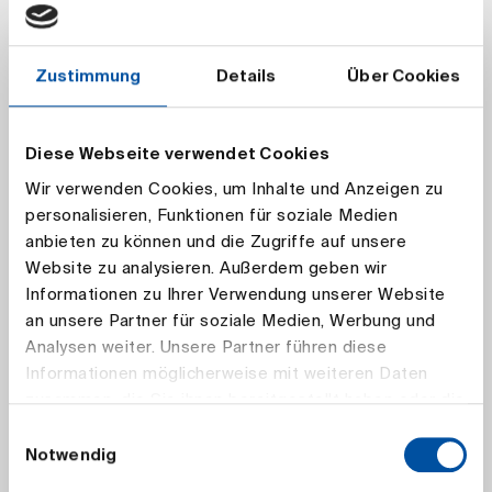
25. - 28.08.2026
|
Webplattform
|
Ausbildung
Seminar Rechnungslegung, ERM &
Zustimmung
Details
Über Cookies
Modellierung (nur PO Nr. 6)
Dozierende:
Lucattilio Tenuta, Claudia Raidelet,
Sven Ebert, Giuseppe Maria Capriani, Adrian
Diese Webseite verwendet Cookies
Schneider, Johanna Borsch-Schämann, Kathlen
Bläser
Wir verwenden Cookies, um Inhalte und Anzeigen zu
personalisieren, Funktionen für soziale Medien
anbieten zu können und die Zugriffe auf unsere
Website zu analysieren. Außerdem geben wir
Informationen zu Ihrer Verwendung unserer Website
Ausbildung
an unsere Partner für soziale Medien, Werbung und
Analysen weiter. Unsere Partner führen diese
26.08. - 11.09.2026
|
Webplattform
|
Ausbildung
Informationen möglicherweise mit weiteren Daten
Seminar Versicherungsmathematik
zusammen, die Sie ihnen bereitgestellt haben oder die
Dozierende:
Matthias Scherer, Jan-Philipp
sie im Rahmen Ihrer Nutzung der Dienste gesammelt
Einwilligungsauswahl
Schmidt, Thomas Neusius, Chris-Erik Schillinger,
haben.
Notwendig
Anja Schmiedt, Eva Katharina Younis