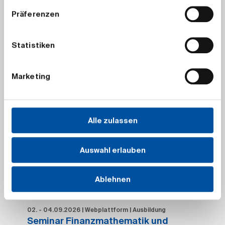
Präferenzen
Weiterbildung
Statistiken
01.09.2026
|
Weiterbildung
virtueller qx-Club
Marketing
Köln/Bonn/Düsseldorf "Vom Review zur
Realität – Die Taxonomie 2.10 ..."
Dozierende:
Ulrike Voßmann, Christiane Bethge
Alle zulassen
Auswahl erlauben
Warteliste
Ablehnen
Ausbildung
02. - 04.09.2026
|
Webplattform
|
Ausbildung
Seminar Finanzmathematik und