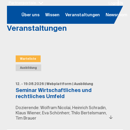
Partnerportale
Login
EN
Hauptregion der Seite anspringen
Über uns
Wissen
Veranstaltungen
Newsroom
Veranstaltungen
Warteliste
Ausbildung
12. - 19.08.2026
|
Webplattform
|
Ausbildung
Seminar Wirtschaftliches und
rechtliches Umfeld
Dozierende:
Wolfram Nicolai, Heinrich Schradin,
Klaus Wiener, Eva Schönherr, Thilo Bertelsmann,
Tim Brauer