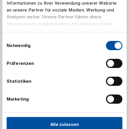
Informationen zu Ihrer Verwendung unserer Website
an unsere Partner für soziale Medien, Werbung und
Analysen weiter. Unsere Partner führen diese
Susanna Adelhardt, Vorsitzende der DAV
(JPG)
Informationen möglicherweise mit weiteren Daten
zusammen, die Sie ihnen bereitgestellt haben oder die
sie im Rahmen Ihrer Nutzung der Dienste gesammelt
Einwilligungsauswahl
haben.
Notwendig
Präferenzen
Statistiken
Dr. Jürgen Bierbaum, stellvertretender
Vorsitzender der DAV (PNG)
Marketing
Alle zulassen