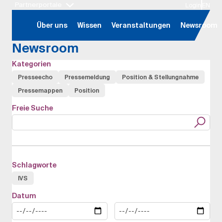
Partnerportale
Login
EN
Hauptregion der Seite anspringen
Über uns
Wissen
Veranstaltungen
Newsroom
Newsroom
Kategorien
Presseecho
Pressemeldung
Position & Stellungnahme
Pressemappen
Position
Freie Suche
Schlagworte
IVS
Datum